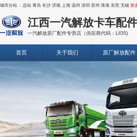
城市分站 ：
总站
青岛
长沙
济南
上海
温州
深圳
苏州
珠海
东莞
无锡
更
江西一汽解放卡车配
一汽解放原厂配件专营店（供应商代码：Lll35)
首页
关于我们
原厂解放配件