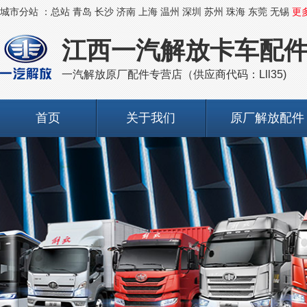
城市分站 ：
总站
青岛
长沙
济南
上海
温州
深圳
苏州
珠海
东莞
无锡
更
江西一汽解放卡车配
一汽解放原厂配件专营店（供应商代码：Lll35)
首页
关于我们
原厂解放配件